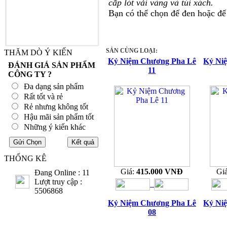
cấp lót vải vàng và túi xách.
Bạn có thể chọn đế đen hoặc đế
SẢN CÙNG LOẠI:
THĂM DÒ Ý KIẾN
Kỷ Niệm Chương Pha Lê
Kỷ Ni
ĐÁNH GIÁ SẢN PHẨM
11
CÔNG TY ?
Đa dạng sản phẩm
Rất tốt và rẻ
Rẻ nhưng không tốt
Hậu mãi sản phẩm tốt
Những ý kiến khác
THỐNG KÊ
Giá:
415.000 VNĐ
Gi
Đang Online : 11
Lượt truy cập :
5506868
Kỷ Niệm Chương Pha Lê
Kỷ Ni
08