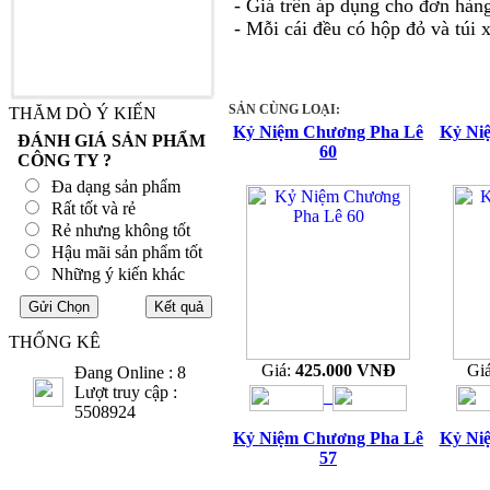
- Giá trên áp dụng cho đơn hàng
- Mỗi cái đều có hộp đỏ và túi 
SẢN CÙNG LOẠI:
THĂM DÒ Ý KIẾN
Kỷ Niệm Chương Pha Lê
Kỷ Ni
ĐÁNH GIÁ SẢN PHẨM
60
CÔNG TY ?
Đa dạng sản phẩm
Rất tốt và rẻ
Rẻ nhưng không tốt
Hậu mãi sản phẩm tốt
Những ý kiến khác
THỐNG KÊ
Giá:
425.000 VNĐ
Gi
Đang Online : 8
Lượt truy cập :
5508924
Kỷ Niệm Chương Pha Lê
Kỷ Ni
57