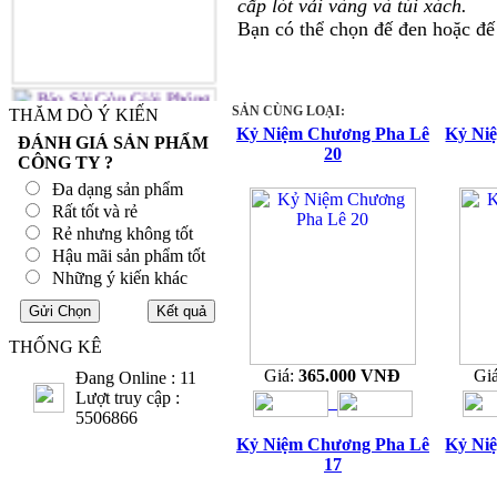
cấp lót vải vàng và túi xách.
Bạn có thể chọn đế đen hoặc đế
SẢN CÙNG LOẠI:
THĂM DÒ Ý KIẾN
Kỷ Niệm Chương Pha Lê
Kỷ Ni
ĐÁNH GIÁ SẢN PHẨM
20
CÔNG TY ?
Đa dạng sản phẩm
Rất tốt và rẻ
Rẻ nhưng không tốt
Hậu mãi sản phẩm tốt
Những ý kiến khác
THỐNG KÊ
Giá:
365.000 VNĐ
Gi
Đang Online : 11
Lượt truy cập :
5506866
Kỷ Niệm Chương Pha Lê
Kỷ Ni
17