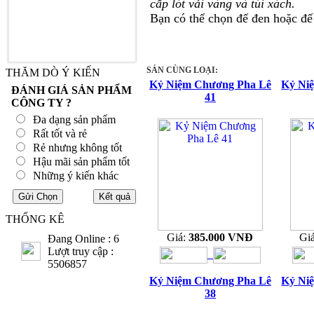
cấp lót vải vàng và túi xách.
Bạn có thể chọn đế đen hoặc đế
SẢN CÙNG LOẠI:
THĂM DÒ Ý KIẾN
Kỷ Niệm Chương Pha Lê
Kỷ Ni
ĐÁNH GIÁ SẢN PHẨM
41
CÔNG TY ?
Đa dạng sản phẩm
Rất tốt và rẻ
Rẻ nhưng không tốt
Hậu mãi sản phẩm tốt
Những ý kiến khác
THỐNG KÊ
Giá:
385.000 VNĐ
Gi
Đang Online : 6
Lượt truy cập :
5506857
Kỷ Niệm Chương Pha Lê
Kỷ Ni
38