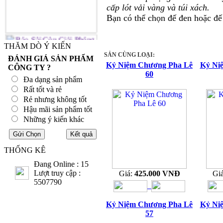
cấp lót vải vàng và túi xách.
Bạn có thể chọn đế đen hoặc đế
THĂM DÒ Ý KIẾN
SẢN CÙNG LOẠI:
ĐÁNH GIÁ SẢN PHẨM
Kỷ Niệm Chương Pha Lê
Kỷ Ni
CÔNG TY ?
60
Đa dạng sản phẩm
Rất tốt và rẻ
Rẻ nhưng không tốt
Hậu mãi sản phẩm tốt
Những ý kiến khác
THỐNG KÊ
Đang Online : 15
Lượt truy cập :
Giá:
425.000 VNĐ
Gi
5507790
Kỷ Niệm Chương Pha Lê
Kỷ Ni
57