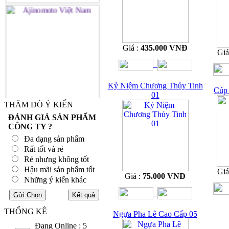
Giá :
435.000 VNĐ
Giá
Kỷ Niệm Chương Thủy Tinh
Cúp 
01
THĂM DÒ Ý KIẾN
ĐÁNH GIÁ SẢN PHẨM
CÔNG TY ?
Đa dạng sản phẩm
Rất tốt và rẻ
Rẻ nhưng không tốt
Hậu mãi sản phẩm tốt
Giá
Giá :
75.000 VNĐ
Những ý kiến khác
THỐNG KÊ
Ngựa Pha Lê Cao Cấp 05
Đang Online : 5