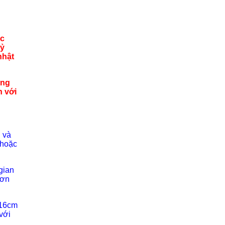
ác
kỷ
nhật
ông
n với
 và
 hoặc
gian
hơn
 16cm
với