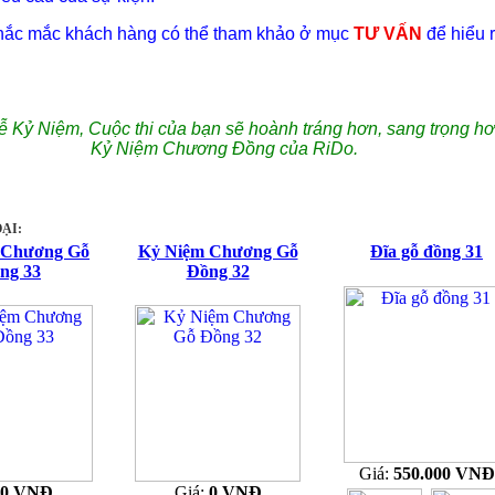
thắc mắc khách hàng có thể tham khảo ở mục
TƯ VẤN
để hiểu 
ễ Kỷ Niệm, Cuộc thi của bạn sẽ hoành tráng hơn, sang trọng hơ
Kỷ Niệm Chương Đồng của RiDo.
ẠI:
 Chương Gỗ
Kỷ Niệm Chương Gỗ
Đĩa gỗ đồng 31
ng 33
Đồng 32
Giá:
550.000 VNĐ
0 VNĐ
Giá:
0 VNĐ