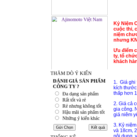
Kỷ Niệm C
cuộc thi, 
niệm chư
nhưng KNC
Ưu điểm c
ty, tổ ch
khách hàng
THĂM DÒ Ý KIẾN
ĐÁNH GIÁ SẢN PHẨM
1. Giá ghi
CÔNG TY ?
kích thướ
thấp hơn 1
Đa dạng sản phẩm
Rất tốt và rẻ
2. Giá cả 
Rẻ nhưng không tốt
gia công. 
Hậu mãi sản phẩm tốt
giá niêm yế
Những ý kiến khác
3. Kỷ niệm
và 18cm, 2
nội dung, 