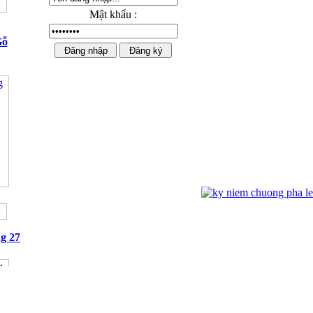
Mật khẩu :
Gỗ
Ngựa Pha Lê Cao Cấp 02
g 27
Kỷ niệm chương mạ vàng 01