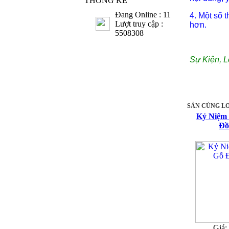
THỐNG KÊ
Đang Online : 11
4. Một số 
Lượt truy cập :
hơn.
5508308
Sự Kiện, L
SẢN CÙNG LO
Kỷ Niệm
Đồ
Giá: