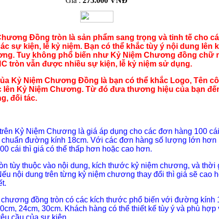
Giá :
275.000 VNĐ
hương Đồng tròn là sản phẩm sang trọng và tinh tế cho c
các sự kiện, lễ kỷ niệm. Bạn có thể khắc tùy ý nội dung lên 
ơng. Tuy không phổ biến như Kỷ Niệm Chương đồng chữ 
 tròn vẫn được nhiều sự kiện, lễ kỷ niệm sử dụng.
ủa Kỷ Niệm Chương Đồng là bạn có thể khắc Logo, Tên c
ức lên Kỷ Niệm Chương. Từ đó đưa thương hiệu của bạn đế
, đối tác.
 trên Kỷ Niệm Chương là giá áp dụng cho các đơn hàng 100 cái
c chuẩn đường kính 18cm. Với các đơn hàng số lượng lớn hơn
00 cái thì giá có thể thấp hơn hoặc cao hơn.
còn tùy thuộc vào nội dung, kích thước kỷ niệm chương, và thời 
Nếu nội dung trên từng kỷ niệm chương thay đổi thì giá sẽ cao 
t.
 chương đồng tròn có các kích thước phổ biến với đường kính
0cm, 24cm, 30cm. Khách hàng có thể thiết kế tùy ý và phù hợp 
yêu cầu của sự kiện.