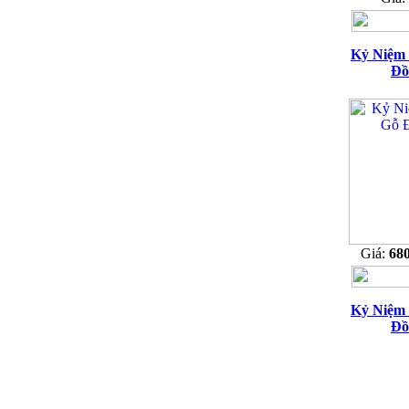
Kỷ Niệm
Đồ
Giá:
68
Kỷ Niệm
Đồ