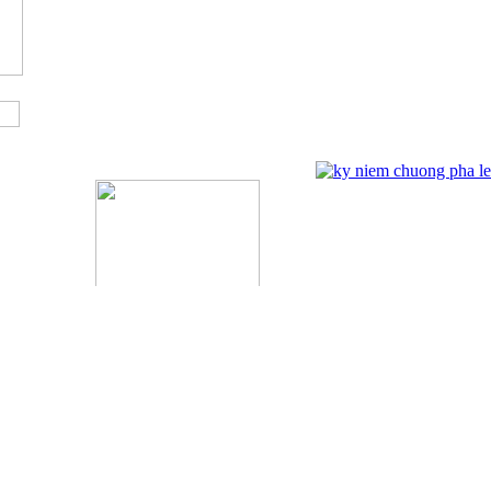
ĐỐI TÁC
ĐĂNG NHẬP
Tên đăng nhập:
Kỷ Niệm Chương Đồng 03
Mật khẩu :