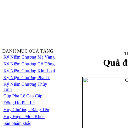
DANH MỤC QUÀ TẶNG
Th
Kỷ Niệm Chương Mạ Vàng
Quả đị
Kỷ Niệm Chương Gỗ Đồng
Kỷ Niệm Chương Kim Loại
Kỷ Niệm Chương Pha Lê
Kỷ Niệm Chương Thủy
Tinh
Cúp Pha Lê Cao Cấp
Đồng Hồ Pha Lê
Huy Chương - Bảng Tên
Huy Hiệu - Móc Khóa
Sản phẩm khác