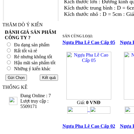
Kích thước lớn : Đường kính qu
Kích thước trung bình : D = 6c
Kích thước nhỏ : D = 5cm : Giá
THĂM DÒ Ý KIẾN
ĐÁNH GIÁ SẢN PHẨM
SẢN CÙNG LOẠI:
CÔNG TY ?
Ngựa Pha Lê Cao Cấp 05
Ngựa 
Đa dạng sản phẩm
Rất tốt và rẻ
Rẻ nhưng không tốt
Hậu mãi sản phẩm tốt
Những ý kiến khác
THỐNG KÊ
Đang Online : 7
Lượt truy cập :
Giá:
0 VNĐ
5509171
Ngựa Pha Lê Cao Cấp 02
Ngựa 