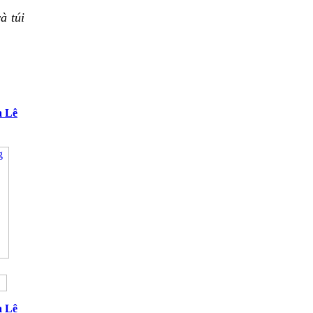
à túi
a Lê
a Lê