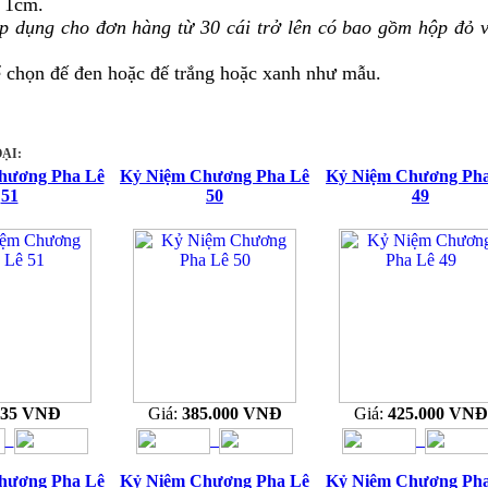
y 1cm.
áp dụng cho đơn hàng từ 30 cái trở lên có bao gồm hộp đỏ v
ể chọn đế đen hoặc đế trắng hoặc xanh như mẫu.
ẠI:
hương Pha Lê
Kỷ Niệm Chương Pha Lê
Kỷ Niệm Chương Ph
51
50
49
335 VNĐ
Giá:
385.000 VNĐ
Giá:
425.000 VNĐ
hương Pha Lê
Kỷ Niệm Chương Pha Lê
Kỷ Niệm Chương Ph