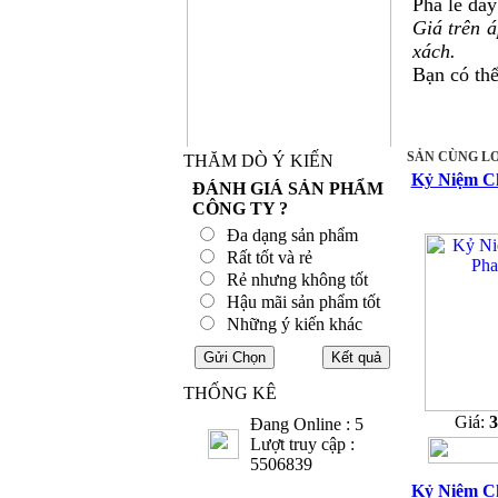
Pha lê dà
Giá trên 
xách.
Bạn có th
SẢN CÙNG LO
THĂM DÒ Ý KIẾN
Kỷ Niệm C
ĐÁNH GIÁ SẢN PHẨM
CÔNG TY ?
Đa dạng sản phẩm
Rất tốt và rẻ
Rẻ nhưng không tốt
Hậu mãi sản phẩm tốt
Những ý kiến khác
THỐNG KÊ
Giá:
Đang Online : 5
Lượt truy cập :
5506839
Kỷ Niệm C