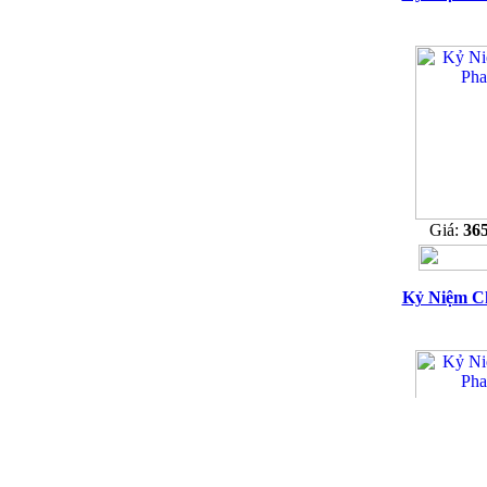
Giá:
36
Kỷ Niệm C