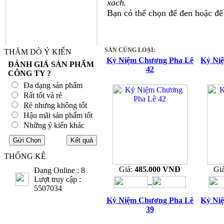
xách.
Bạn có thể chọn đế đen hoặc đế
SẢN CÙNG LOẠI:
THĂM DÒ Ý KIẾN
Kỷ Niệm Chương Pha Lê
Kỷ Ni
ĐÁNH GIÁ SẢN PHẨM
42
CÔNG TY ?
Đa dạng sản phẩm
Rất tốt và rẻ
Rẻ nhưng không tốt
Hậu mãi sản phẩm tốt
Những ý kiến khác
THỐNG KÊ
Giá:
485.000 VNĐ
Gi
Đang Online : 8
Lượt truy cập :
5507034
Kỷ Niệm Chương Pha Lê
Kỷ Ni
39