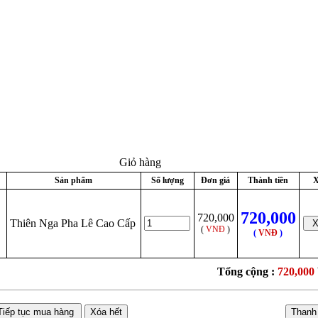
Giỏ hàng
Sản phẩm
Số lượng
Đơn giá
Thành tiền
X
720,000
720,000
Thiên Nga Pha Lê Cao Cấp
(
VNĐ
)
(
VNĐ
)
Tổng cộng :
720,000