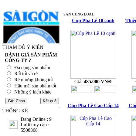
SẢN CÙNG LOẠI:
Cúp Pha Lê 10 cạnh
Thiê
THĂM DÒ Ý KIẾN
ĐÁNH GIÁ SẢN PHẨM
CÔNG TY ?
Đa dạng sản phẩm
Rất tốt và rẻ
Rẻ nhưng không tốt
Giá:
485.000 VNĐ
Hậu mãi sản phẩm tốt
Những ý kiến khác
Cúp Pha Lê Cao Cấp 14
Cúp
THỐNG KÊ
Đang Online : 9
Lượt truy cập :
5508368