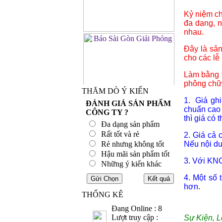
Kỷ niệm ch
đa dạng, n
nhau.
Đây là sả
cho các lễ
Làm bằng t
phông chữ 
THĂM DÒ Ý KIẾN
1. Giá ghi
ĐÁNH GIÁ SẢN PHẨM
chuẩn cao
CÔNG TY ?
thì giá có
Đa dạng sản phẩm
Rất tốt và rẻ
2. Giá cả 
Rẻ nhưng không tốt
Nếu nội du
Hậu mãi sản phẩm tốt
3. Với KNC
Những ý kiến khác
4. Một số
hơn.
THỐNG KÊ
Đang Online : 8
Lượt truy cập :
Sự Kiện, L