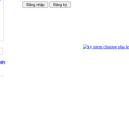
Ngựa Pha Lê Cao Cấp 02
hủy
Kỷ niệm chương mạ vàng 01