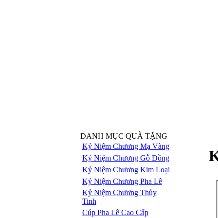
DANH MỤC QUÀ TẶNG
Kỷ Niệm Chương Mạ Vàng
K
Kỷ Niệm Chương Gỗ Đồng
Kỷ Niệm Chương Kim Loại
Kỷ Niệm Chương Pha Lê
Kỷ Niệm Chương Thủy
Tinh
Cúp Pha Lê Cao Cấp