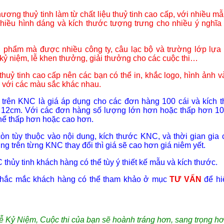
ương thuỷ tinh làm từ chất liệu thuỷ tinh cao cấp, với nhiều m
hiều hình dáng và kích thước tượng trưng cho nhiều ý nghĩa
n phẩm mà được nhiều công ty, câu lạc bộ và trường lớp lựa
 kỷ niệm, lễ khen thưởng, giải thưởng cho các cuộc thi…
huỷ tinh cao cấp nên các bạn có thể in, khắc logo, hình ảnh v
với các màu sắc khác nhau.
 trên KNC là giá áp dụng cho các đơn hàng 100 cái và kích 
 12cm. Với các đơn hàng số lượng lớn hơn hoặc thấp hơn 10
 thể thấp hơn hoặc cao hơn.
còn tùy thuộc vào nội dung, kích thước KNC, và thời gian gia 
ng trên từng KNC thay đổi thì giá sẽ cao hơn giá niêm yết.
 thủy tinh khách hàng có thể tùy ý thiết kế mẫu và kích thước.
 thắc mắc khách hàng có thể tham khảo ở mục
TƯ VẤN
để hi
ễ Kỷ Niệm, Cuộc thi của bạn sẽ hoành tráng hơn, sang trọng hơ