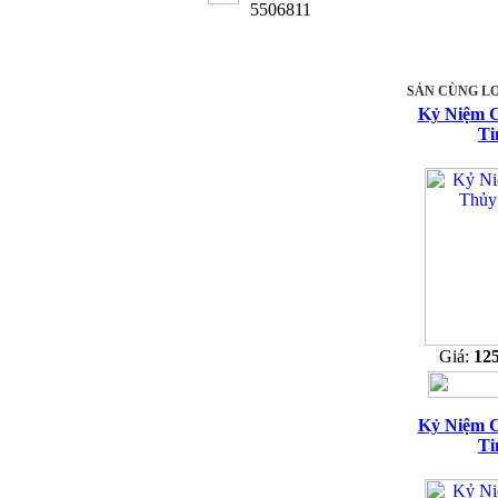
5506811
SẢN CÙNG LO
Kỷ Niệm 
Ti
Giá:
12
Kỷ Niệm 
Ti