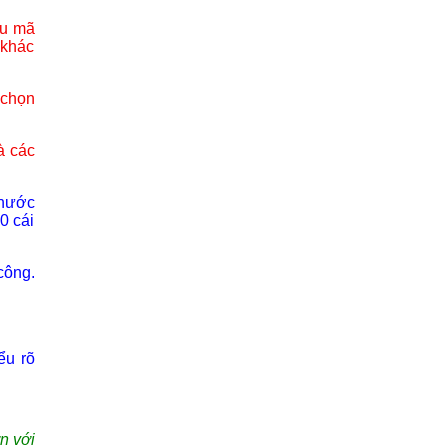
ẫu mã
 khác
 chọn
à các
thước
0 cái
công.
ểu rõ
n với