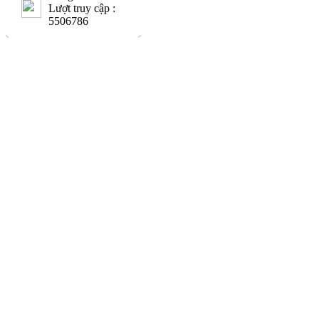
Lượt truy cập :
5506786