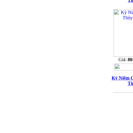
Ti
Giá:
80
Kỷ Niệm 
Ti