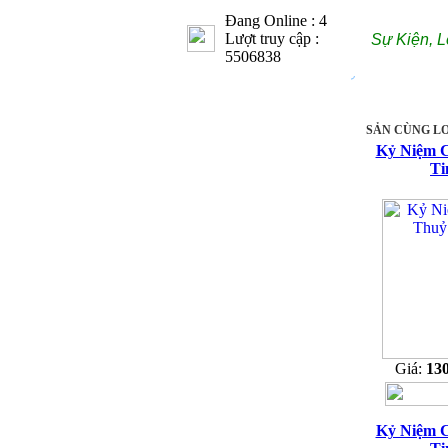
Đang Online : 4
Lượt truy cập :
Sự Kiện, L
5506838
SẢN CÙNG LO
Kỷ Niệm 
Ti
Giá:
13
Kỷ Niệm 