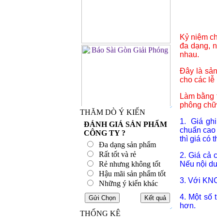
Kỷ niệm ch
đa dạng, n
nhau.
Đây là sả
cho các lễ
Làm bằng t
phông chữ 
THĂM DÒ Ý KIẾN
1. Giá ghi
ĐÁNH GIÁ SẢN PHẨM
chuẩn cao
CÔNG TY ?
thì giá có
Đa dạng sản phẩm
Rất tốt và rẻ
2. Giá cả 
Rẻ nhưng không tốt
Nếu nội du
Hậu mãi sản phẩm tốt
3. Với KNC
Những ý kiến khác
4. Một số
hơn.
THỐNG KÊ