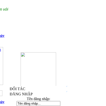
n với
hủy
Kỷ Niệm Chương Đồng 03
ĐỐI TÁC
ĐĂNG NHẬP
Tên đăng nhập:
hủy