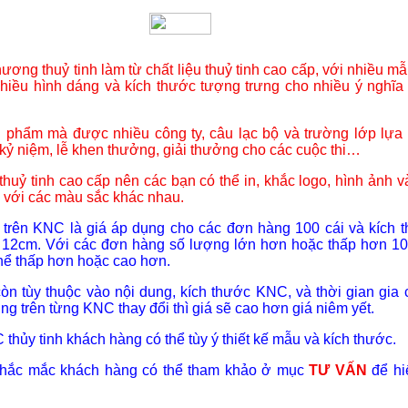
ương thuỷ tinh làm từ chất liệu thuỷ tinh cao cấp, với nhiều m
hiều hình dáng và kích thước tượng trưng cho nhiều ý nghĩa
n phẩm mà được nhiều công ty, câu lạc bộ và trường lớp lựa
 kỷ niệm, lễ khen thưởng, giải thưởng cho các cuộc thi…
huỷ tinh cao cấp nên các bạn có thể in, khắc logo, hình ảnh v
với các màu sắc khác nhau.
 trên KNC là giá áp dụng cho các đơn hàng 100 cái và kích 
 12cm. Với các đơn hàng số lượng lớn hơn hoặc thấp hơn 10
 thể thấp hơn hoặc cao hơn.
còn tùy thuộc vào nội dung, kích thước KNC, và thời gian gia 
ng trên từng KNC thay đổi thì giá sẽ cao hơn giá niêm yết.
 thủy tinh khách hàng có thể tùy ý thiết kế mẫu và kích thước.
 thắc mắc khách hàng có thể tham khảo ở mục
TƯ VẤN
để hi