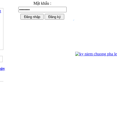
Mật khẩu :
Ngựa Pha Lê Cao Cấp 02
hủy
Kỷ niệm chương mạ vàng 01