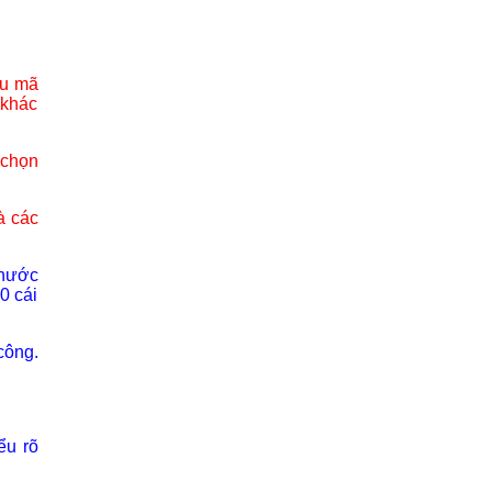
ẫu mã
 khác
 chọn
à các
thước
0 cái
công.
ểu rõ