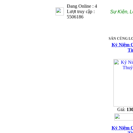
Đang Online : 4
Lượt truy cập :
Sự Kiện, L
5506186
SẢN CÙNG LO
Kỷ Niệm 
Ti
Giá:
13
Kỷ Niệm 