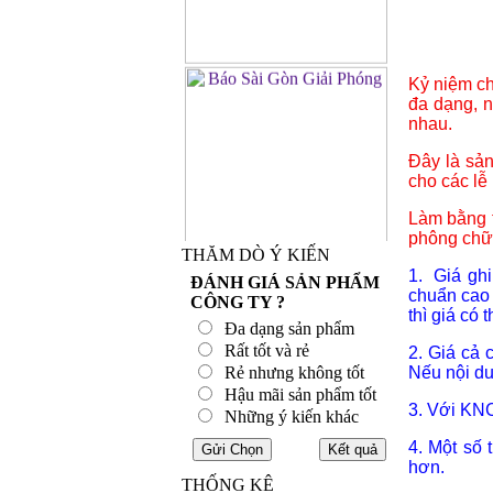
Kỷ niệm ch
đa dạng, n
nhau.
Đây là sả
cho các lễ
Làm bằng t
phông chữ 
THĂM DÒ Ý KIẾN
1. Giá ghi
ĐÁNH GIÁ SẢN PHẨM
chuẩn cao
CÔNG TY ?
thì giá có
Đa dạng sản phẩm
Rất tốt và rẻ
2. Giá cả 
Rẻ nhưng không tốt
Nếu nội du
Hậu mãi sản phẩm tốt
3. Với KNC
Những ý kiến khác
4. Một số
hơn.
THỐNG KÊ