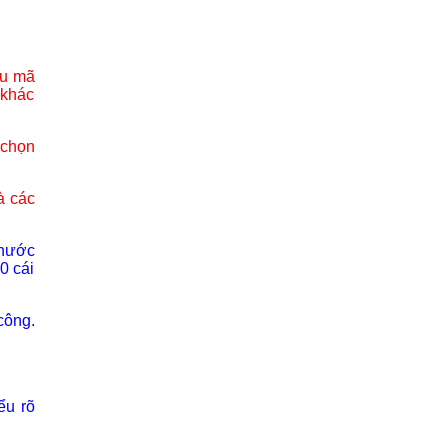
ẫu mã
 khác
 chọn
à các
thước
0 cái
công.
ểu rõ