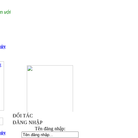
n với
hủy
Kỷ Niệm Chương Đồng 03
ĐỐI TÁC
ĐĂNG NHẬP
Tên đăng nhập:
hủy