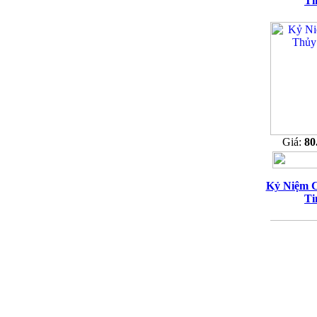
Ti
Giá:
80
Kỷ Niệm 
Ti