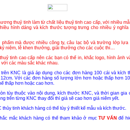
ương thuỷ tinh làm từ chất liệu thuỷ tinh cao cấp, với nhiều m
hiều hình dáng và kích thước tượng trưng cho nhiều ý nghĩa
n phẩm mà được nhiều công ty, câu lạc bộ và trường lớp lựa
 kỷ niệm, lễ khen thưởng, giải thưởng cho các cuộc thi…
huỷ tinh cao cấp nên các bạn có thể in, khắc logo, hình ảnh v
với các màu sắc khác nhau.
 trên KNC là giá áp dụng cho các đơn hàng 100 cái và kích 
 12cm. Với các đơn hàng số lượng lớn hơn hoặc thấp hơn 10
 thể thấp hơn hoặc cao hơn.
còn tùy thuộc vào nội dung, kích thước KNC, và thời gian gia 
ng trên từng KNC thay đổi thì giá sẽ cao hơn giá niêm yết.
 thủy tinh khách hàng có thể tùy ý thiết kế mẫu và kích thước.
 thắc mắc khách hàng có thể tham khảo ở mục
TƯ VẤN
để hi