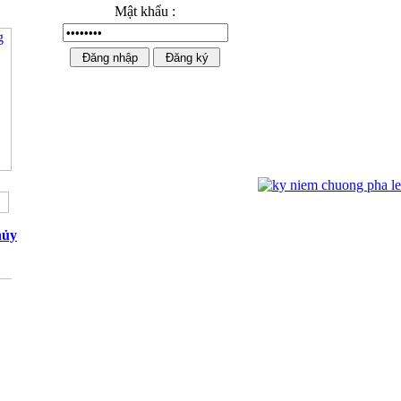
Mật khẩu :
Ngựa Pha Lê Cao Cấp 02
hủy
Kỷ niệm chương mạ vàng 01