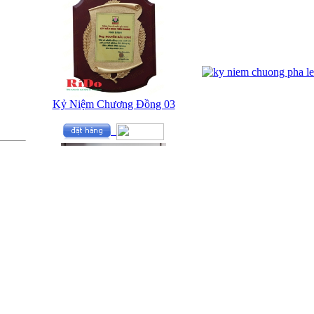
Kỷ Niệm Chương Đồng 03
g :
1
ĐỐI TÁC
ĐĂNG NHẬP
Tên đăng nhập:
Ngựa Pha Lê Cao Cấp 02
Mật khẩu :