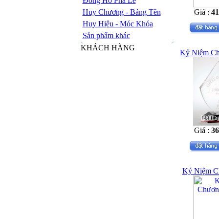
Đồng Hồ Pha Lê
Huy Chương - Bảng Tên
Giá :
4
Huy Hiệu - Móc Khóa
Sản phẩm khác
KHÁCH HÀNG
Kỷ Niệm Ch
Giá :
3
Kỷ Niệm C