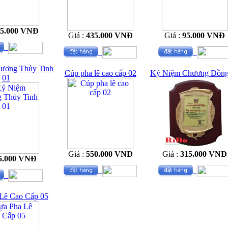
35.000 VNĐ
Giá :
435.000 VNĐ
Giá :
95.000 VNĐ
ương Thủy Tinh
Cúp pha lê cao cấp 02
Kỷ Niệm Chương Đồng
01
Giá :
550.000 VNĐ
Giá :
315.000 VNĐ
5.000 VNĐ
Lê Cao Cấp 05