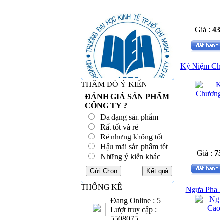
Giá :
4
Kỷ Niệm Ch
THĂM DÒ Ý KIẾN
ĐÁNH GIÁ SẢN PHẨM
CÔNG TY ?
Đa dạng sản phẩm
Rất tốt và rẻ
Rẻ nhưng không tốt
Hậu mãi sản phẩm tốt
Giá :
7
Những ý kiến khác
THỐNG KÊ
Ngựa Pha 
Đang Online : 5
Lượt truy cập :
5508075