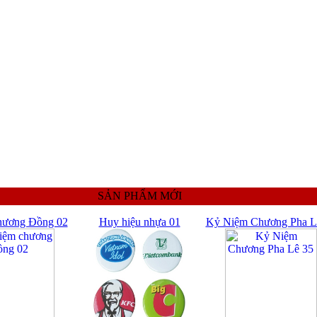
SẢN PHẨM MỚI
hương Đồng 02
Huy hiệu nhựa 01
Kỷ Niệm Chương Pha L