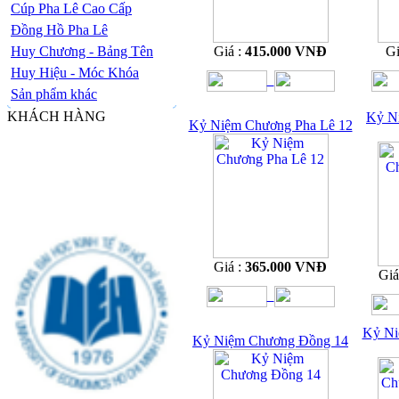
Cúp Pha Lê Cao Cấp
Đồng Hồ Pha Lê
Huy Chương - Bảng Tên
Giá :
415.000 VNĐ
Gi
Huy Hiệu - Móc Khóa
Sản phẩm khác
KHÁCH HÀNG
Kỷ N
Kỷ Niệm Chương Pha Lê 12
Giá :
365.000 VNĐ
Giá
Kỷ Ni
Kỷ Niệm Chương Đồng 14