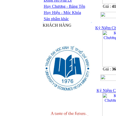
Đồng Hồ Pha Lê
Huy Chương - Bảng Tên
Giá :
4
Huy Hiệu - Móc Khóa
Sản phẩm khác
KHÁCH HÀNG
Kỷ Niệm Ch
Giá :
3
Kỷ Niệm C