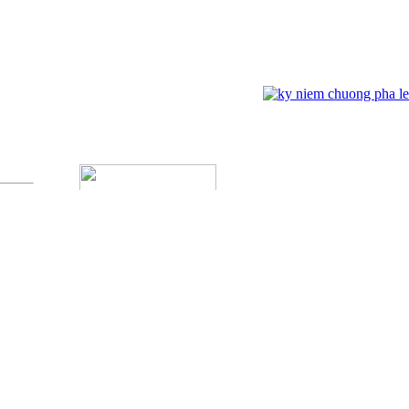
g :
1
ĐỐI TÁC
Kỷ Niệm Chương Đồng 03
ĐĂNG NHẬP
Tên đăng nhập:
Mật khẩu :