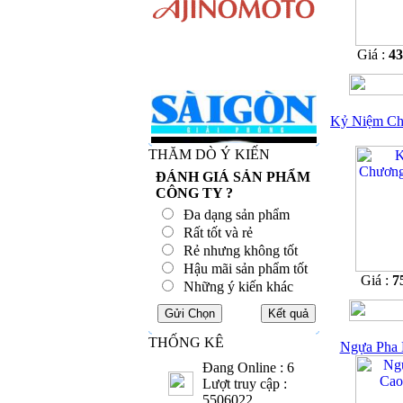
Giá :
4
Kỷ Niệm Ch
THĂM DÒ Ý KIẾN
ĐÁNH GIÁ SẢN PHẨM
CÔNG TY ?
Đa dạng sản phẩm
Rất tốt và rẻ
Rẻ nhưng không tốt
Hậu mãi sản phẩm tốt
Giá :
7
Những ý kiến khác
THỐNG KÊ
Ngựa Pha 
Đang Online : 6
Lượt truy cập :
5506022