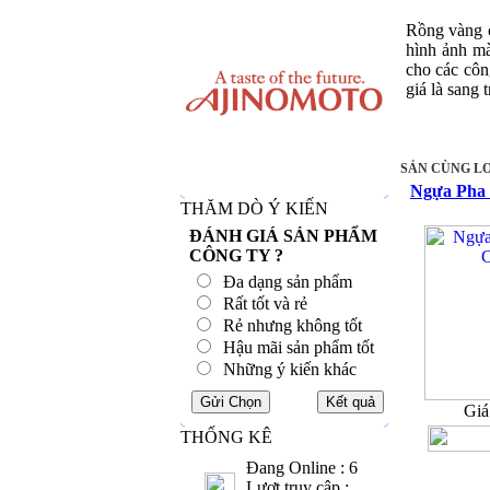
Rồng vàng c
hình ảnh m
cho các côn
giá là sang 
SẢN CÙNG LO
Ngựa Pha 
THĂM DÒ Ý KIẾN
ĐÁNH GIÁ SẢN PHẨM
CÔNG TY ?
Đa dạng sản phẩm
Rất tốt và rẻ
Rẻ nhưng không tốt
Hậu mãi sản phẩm tốt
Những ý kiến khác
Giá
THỐNG KÊ
Đang Online : 6
Lượt truy cập :