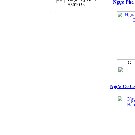
Ngựa Pha 
5507933
Giá
Ngựa Có Cá