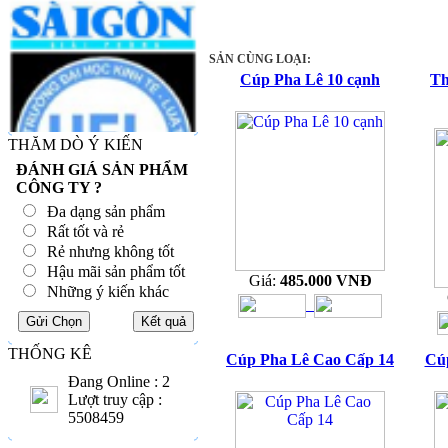
SẢN CÙNG LOẠI:
Cúp Pha Lê 10 cạnh
Th
THĂM DÒ Ý KIẾN
ĐÁNH GIÁ SẢN PHẨM
CÔNG TY ?
Đa dạng sản phẩm
Rất tốt và rẻ
Rẻ nhưng không tốt
Hậu mãi sản phẩm tốt
Giá:
485.000 VNĐ
Những ý kiến khác
THỐNG KÊ
Cúp Pha Lê Cao Cấp 14
Cú
Đang Online : 2
Lượt truy cập :
5508459