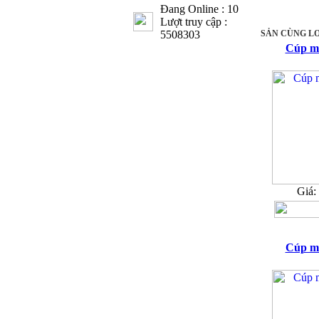
Đang Online : 10
Lượt truy cập :
5508303
SẢN CÙNG LO
Cúp m
Giá:
Cúp m