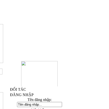
ĐỐI TÁC
ĐĂNG NHẬP
Kỷ Niệm Chương Đồng 03
Tên đăng nhập: