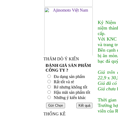
Kỷ Niệm C
niệm thành
cấp.
Với KNC m
và trang t
Bên cạnh 
bị ăn mòn
THĂM DÒ Ý KIẾN
bạc đá qu
ĐÁNH GIÁ SẢN PHẨM
CÔNG TY ?
Giá trên
Đa dạng sản phẩm
22,9
x
30,
Rất tốt và rẻ
Giá đã có 
Rẻ nhưng không tốt
Giá chưa 
Hậu mãi sản phẩm tốt
Những ý kiến khác
Thời gian 
Trường hợ
viên của 
THỐNG KÊ