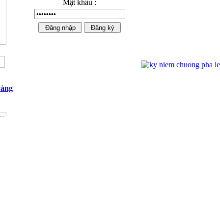
Mật khẩu :
vàng
Ngựa Pha Lê Cao Cấp 02
Đ
Kỷ niệm chương mạ vàng 01