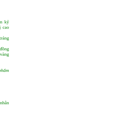
ện kỷ
ị cao
tráng
 đồng
 vàng
 phẩm
 nhân