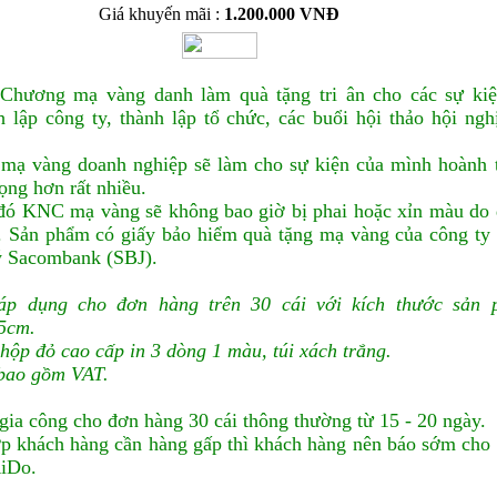
Giá khuyến mãi :
1.200.000 VNĐ
hương mạ vàng danh làm quà tặng tri ân cho các sự ki
 lập công ty, thành lập tổ chức, các buổi hội thảo hội ngh
ạ vàng doanh nghiệp sẽ làm cho sự kiện của mình hoành 
rọng hơn rất nhiều.
đó KNC mạ vàng sẽ không bao giờ bị phai hoặc xỉn màu do
. Sản phẩm có giấy bảo hiểm quà tặng mạ vàng của công ty
ý Sacombank (SBJ).
 áp dụng cho đơn hàng trên 30 cái với kích thước sản
5cm.
hộp đỏ cao cấp in 3 dòng 1 màu, túi xách trắng.
bao gồm VAT.
gia công cho đơn hàng 30 cái thông thường từ 15 - 20 ngày.
p khách hàng cần hàng gấp thì khách hàng nên báo sớm cho
RiDo.