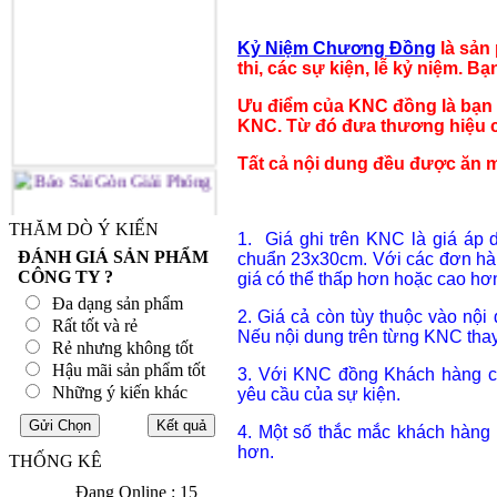
Kỷ Niệm Chương Đồng
là sản
thi, các sự kiện, lễ kỷ niệm. B
Ưu điểm của KNC đồng là bạn c
KNC. Từ đó đưa thương hiệu củ
Tất cả nội dung đều được ăn mò
THĂM DÒ Ý KIẾN
1. Giá ghi trên KNC là giá áp 
ĐÁNH GIÁ SẢN PHẨM
chuẩn 23x30cm. Với các đơn hàn
CÔNG TY ?
giá có thể thấp hơn hoặc cao hơ
Đa dạng sản phẩm
2. Giá cả còn tùy thuộc vào nội
Rất tốt và rẻ
Nếu nội dung trên từng KNC thay 
Rẻ nhưng không tốt
Hậu mãi sản phẩm tốt
3. Với KNC đồng Khách hàng có 
Những ý kiến khác
yêu cầu của sự kiện.
4. Một số thắc mắc khách hàng
hơn.
THỐNG KÊ
Đang Online : 15