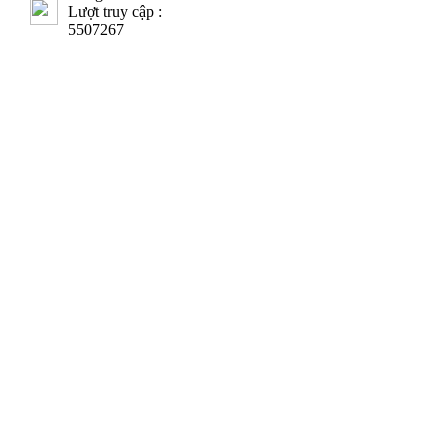
Lượt truy cập :
5507267