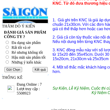
KNC. Từ đó đưa thương hiệu củ
1. Giá ghi trên KNC là giá áp d
chuẩn 21x30cm. Với các đơn hàn
THĂM DÒ Ý KIẾN
giá có thể thấp hơn hoặc cao hơ
ĐÁNH GIÁ SẢN PHẨM
CÔNG TY ?
2. Giá cả còn tùy thuộc vào nội 
Nếu nội dung trên từng KNC thay 
Đa dạng sản phẩm
Rất tốt và rẻ
3. KNC đồng mẫu này với số lượn
Rẻ nhưng không tốt
từ 15x20 đến 35x45cm. Dưới 30 c
Hậu mãi sản phẩm tốt
15x20cm, 21x30cm và 25x35cm
Những ý kiến khác
4. Một số thắc mắc khách hàng 
hơn.
THỐNG KÊ
Đang Online : 7
Sự Kiện, Lễ Kỷ Niệm, Cuộc thi c
Lượt truy cập :
Kỷ Niệm 
5508923