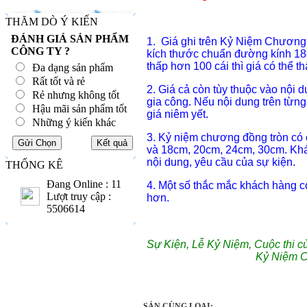
THĂM DÒ Ý KIẾN
ĐÁNH GIÁ SẢN PHẨM
1. Giá ghi trên Kỷ Niệm Chương 
CÔNG TY ?
kích thước chuẩn đường kính 18
thấp hơn 100 cái thì giá có thể 
Đa dạng sản phẩm
Rất tốt và rẻ
2. Giá cả còn tùy thuộc vào nội 
Rẻ nhưng không tốt
gia công. Nếu nội dung trên từng
Hậu mãi sản phẩm tốt
giá niêm yết.
Những ý kiến khác
3. Kỷ niệm chương đồng tròn có
và 18cm, 20cm, 24cm, 30cm. Khác
nội dung, yêu cầu của sự kiện.
THỐNG KÊ
Đang Online : 11
4. Một số thắc mắc khách hàng 
Lượt truy cập :
hơn.
5506614
Sự Kiện, Lễ Kỷ Niệm, Cuộc thi c
Kỷ Niệm 
SẢN CÙNG LOẠI: