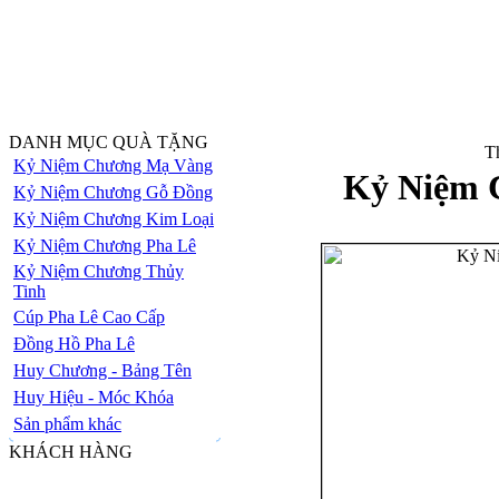
DANH MỤC QUÀ TẶNG
Th
Kỷ Niệm Chương Mạ Vàng
Kỷ Niệm 
Kỷ Niệm Chương Gỗ Đồng
Kỷ Niệm Chương Kim Loại
Kỷ Niệm Chương Pha Lê
Kỷ Niệm Chương Thủy
Tinh
Cúp Pha Lê Cao Cấp
Đồng Hồ Pha Lê
Huy Chương - Bảng Tên
Huy Hiệu - Móc Khóa
Sản phẩm khác
KHÁCH HÀNG