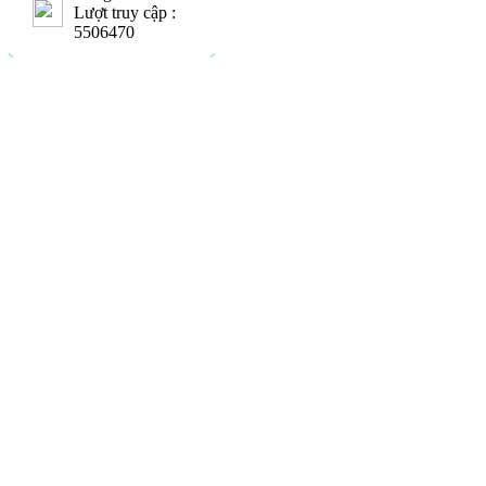
Lượt truy cập :
5506470