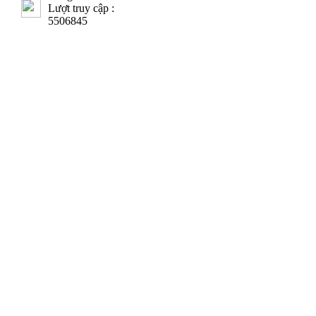
Lượt truy cập :
5506845