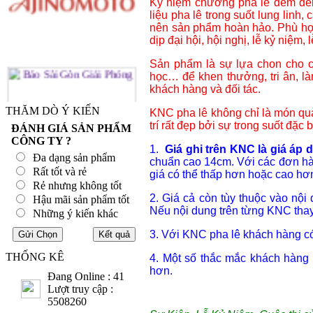
Kỷ niệm chương pha lê đem đến 
liệu pha lê trong suốt lung linh, 
nên sản phẩm hoàn hảo. Phù hợp
dịp đại hội, hội nghị, lễ kỷ niệm, lễ 
Sản phẩm là sự lựa chon cho cá
học… để khen thưởng, tri ân, l
khách hàng và đối tác.
THĂM DÒ Ý KIẾN
KNC pha lê không chỉ là món quà
trí rất đẹp bởi sự trong suốt đặc 
ĐÁNH GIÁ SẢN PHẨM
CÔNG TY ?
1.
Giá ghi trên KNC là giá áp
Đa dạng sản phẩm
chuẩn cao 14cm. Với các đơn hà
Rất tốt và rẻ
giá có thể thấp hơn hoặc cao hơ
Rẻ nhưng không tốt
2. Giá cả còn tùy thuộc vào nội
Hậu mãi sản phẩm tốt
Nếu nội dung trên từng KNC thay 
Những ý kiến khác
3. Với KNC pha lê khách hàng có 
THỐNG KÊ
4. Một số thắc mắc khách hàng
hơn.
Đang Online : 41
Lượt truy cập :
5508260