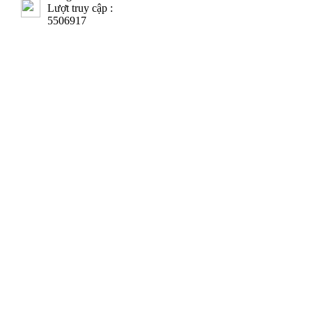
Lượt truy cập :
5506917