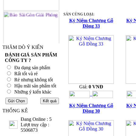
SẢN CÙNG LOẠI:
Kỷ Niệm Chương Gỗ
Kỷ 
Đồng 33
THĂM DÒ Ý KIẾN
ĐÁNH GIÁ SẢN PHẨM
CÔNG TY ?
Đa dạng sản phẩm
Rất tốt và rẻ
Rẻ nhưng không tốt
Hậu mãi sản phẩm tốt
Giá:
0 VNĐ
Những ý kiến khác
Kỷ Niệm Chương Gỗ
Kỷ 
THỐNG KÊ
Đồng 30
Đang Online : 5
Lượt truy cập :
5506873