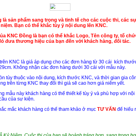
là sản phẩm sang trọng và tinh tế cho các cuộc thi, các s
ỷ niệm. Bạn có thể khắc tùy ý nội dung lên KNC.
ủa KNC Đồng là bạn có thể khắc Logo, Tên công ty, tổ chứ
ó đưa thương hiệu của bạn đến với khách hàng, đối tác.
 trên KNC là giá áp dụng cho các đơn hàng từ 30 cái kích thướ
29cm. Không nhận các đơn hàng dưới 30 cái với mẫu này.
còn tùy thuộc vào nội dung, kích thước KNC, và thời gian gia cô
ng trên từng KNC thay đổi thì giá sẽ cao hơn giá niêm yết.
g mẫu này khách hàng có thể thiết kế tùy ý và phù hợp với nội
cầu của sự kiện.
thắc mắc khách hàng có thể tham khảo ở mục
TƯ VẤN
để hiểu 
ễ Kỷ Niệm, Cuộc thi của bạn sẽ hoành tráng hơn, sang trọng hơ