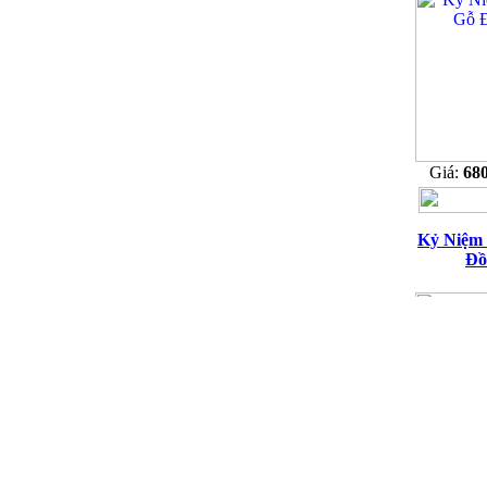
Giá:
68
Kỷ Niệm
Đồ
Giá:
46