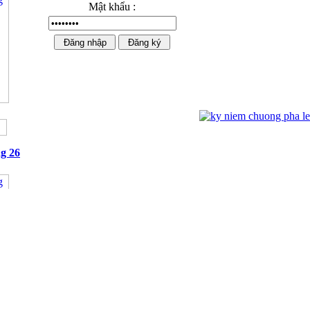
Mật khẩu :
Ngựa Pha Lê Cao Cấp 02
g 26
Kỷ niệm chương mạ vàng 01