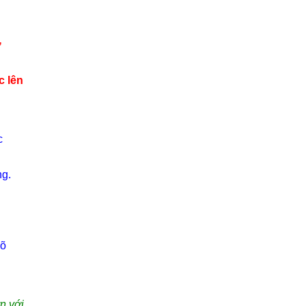
ự
c lên
c
ng.
rõ
n với