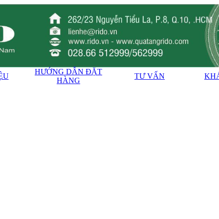
HƯỚNG DẪN ĐẶT
IỆU
TƯ VẤN
KH
HÀNG