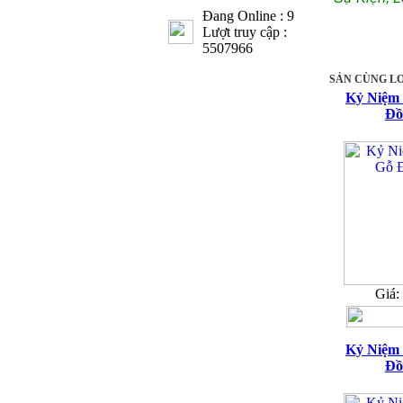
Đang Online : 9
Lượt truy cập :
5507966
SẢN CÙNG LO
Kỷ Niệm
Đồ
Giá:
Kỷ Niệm
Đồ