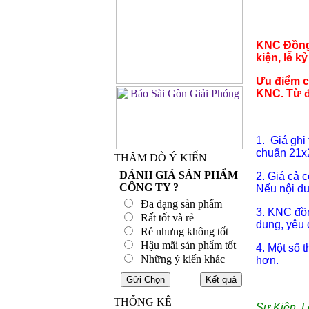
KNC Đồng 
kiện, lễ k
Ưu điểm c
KNC. Từ đ
1. Giá ghi
chuẩn 21x
THĂM DÒ Ý KIẾN
ĐÁNH GIÁ SẢN PHẨM
2. Giá cả 
CÔNG TY ?
Nếu nội du
Đa dạng sản phẩm
3. KNC đồn
Rất tốt và rẻ
dung, yêu 
Rẻ nhưng không tốt
Hậu mãi sản phẩm tốt
4. Một số 
Những ý kiến khác
hơn.
THỐNG KÊ
Sự Kiện, L