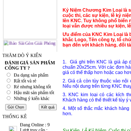
Kỷ Niệm Chương Kim Loại là sả
cuộc thi, các sự kiện, lễ kỷ niệ
lên KNC. Tuy không phổ biến
loại vẫn được nhiều sự kiện, l
Ưu điểm của KNC Kim Loại là 
khắc Logo, Tên công ty, tổ ch
bạn đến với khách hàng, đối tá
THĂM DÒ Ý KIẾN
1. Giá ghi trên KNC là giá áp 
ĐÁNH GIÁ SẢN PHẨM
chuẩn 20x25cm. Với các đơn hàn
CÔNG TY ?
giá có thể thấp hơn hoặc cao hơ
Đa dạng sản phẩm
Rất tốt và rẻ
2. Giá cả còn tùy thuộc vào nội
Nếu nội dung trên từng KNC thay 
Rẻ nhưng không tốt
Hậu mãi sản phẩm tốt
3. KNC kim loại có các kích 
Những ý kiến khác
Khách hàng có thể thiết kế tùy ý
4. Một số thắc mắc khách hàng
hơn.
THỐNG KÊ
Đang Online : 9
Lượt truy cập :
Sự Kiện, Lễ Kỷ Niệm, Cuộc thi c