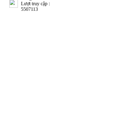
Lượt truy cập :
5507113