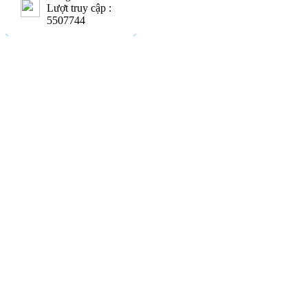
Lượt truy cập :
5507744