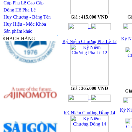
Cúp Pha Lê Cao Cấp
Đồng Hồ Pha Lê
Huy Chương - Bảng Tên
Giá :
415.000 VNĐ
Gi
Huy Hiệu - Móc Khóa
Sản phẩm khác
KHÁCH HÀNG
Kỷ N
Kỷ Niệm Chương Pha Lê 12
Giá :
365.000 VNĐ
Giá
Kỷ Ni
Kỷ Niệm Chương Đồng 14