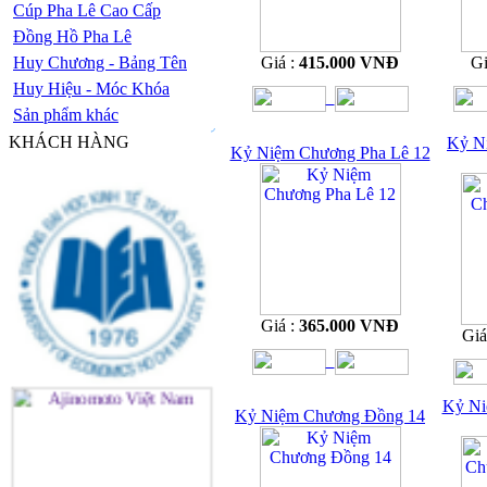
Cúp Pha Lê Cao Cấp
Đồng Hồ Pha Lê
Huy Chương - Bảng Tên
Giá :
415.000 VNĐ
Gi
Huy Hiệu - Móc Khóa
Sản phẩm khác
KHÁCH HÀNG
Kỷ N
Kỷ Niệm Chương Pha Lê 12
Giá :
365.000 VNĐ
Giá
Kỷ Ni
Kỷ Niệm Chương Đồng 14