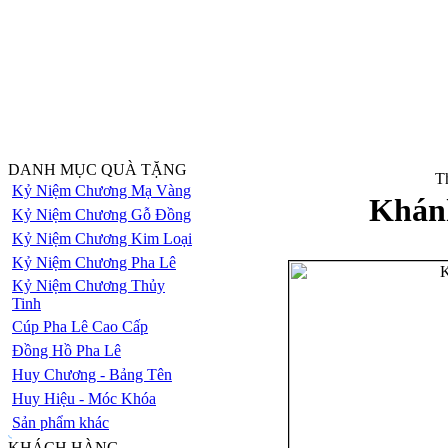
DANH MỤC QUÀ TẶNG
Th
Kỷ Niệm Chương Mạ Vàng
Khán
Kỷ Niệm Chương Gỗ Đồng
Kỷ Niệm Chương Kim Loại
Kỷ Niệm Chương Pha Lê
Kỷ Niệm Chương Thủy
Tinh
Cúp Pha Lê Cao Cấp
Đồng Hồ Pha Lê
Huy Chương - Bảng Tên
Huy Hiệu - Móc Khóa
Sản phẩm khác
KHÁCH HÀNG