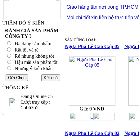
Giao hàng tận nơi trong TP.HCM
Mọi chi tiết xin liên hệ trực tiếp 
THĂM DÒ Ý KIẾN
ĐÁNH GIÁ SẢN PHẨM
CÔNG TY ?
SẢN CÙNG LOẠI:
Đa dạng sản phẩm
Ngựa Pha Lê Cao Cấp 05
Ngựa 
Rất tốt và rẻ
Rẻ nhưng không tốt
Hậu mãi sản phẩm tốt
Những ý kiến khác
THỐNG KÊ
Đang Online : 5
Lượt truy cập :
5506355
Giá:
0 VNĐ
Ngựa Pha Lê Cao Cấp 02
Ngựa 