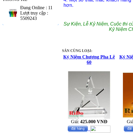
hơn.
Đang Online : 11
Lượt truy cập :
5509243
Sự Kiện, Lễ Kỷ Niệm, Cuộc thi c
Kỷ Niệm C
SẢN CÙNG LOẠI:
Kỷ Niệm Chương Pha Lê
Kỷ Ni
60
Giá:
425.000 VNĐ
Gi