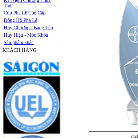
Kỷ Niệm Chương Thủy
Tinh
Cúp Pha Lê Cao Cấp
Đồng Hồ Pha Lê
Huy Chương - Bảng Tên
Huy Hiệu - Móc Khóa
Sản phẩm khác
KHÁCH HÀNG
Giá