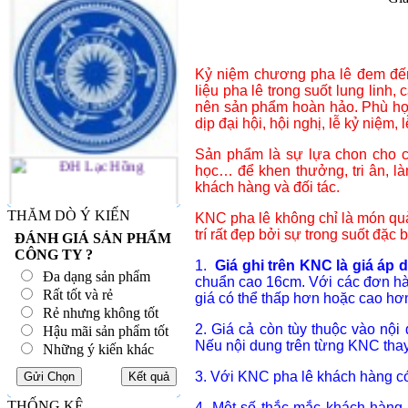
Kỷ niệm chương pha lê đem đến 
liệu pha lê trong suốt lung linh, 
nên sản phẩm hoàn hảo. Phù hợp
dịp đại hội, hội nghị, lễ kỷ niệm, lễ 
Sản phẩm là sự lựa chon cho cá
học… để khen thưởng, tri ân, l
khách hàng và đối tác.
THĂM DÒ Ý KIẾN
KNC pha lê không chỉ là món quà
trí rất đẹp bởi sự trong suốt đặc 
ĐÁNH GIÁ SẢN PHẨM
CÔNG TY ?
1.
Giá ghi trên KNC là giá áp
Đa dạng sản phẩm
chuẩn cao 16cm. Với các đơn hà
Rất tốt và rẻ
giá có thể thấp hơn hoặc cao hơ
Rẻ nhưng không tốt
2. Giá cả còn tùy thuộc vào nội
Hậu mãi sản phẩm tốt
Nếu nội dung trên từng KNC thay 
Những ý kiến khác
3. Với KNC pha lê khách hàng có 
THỐNG KÊ
4. Một số thắc mắc khách hàng