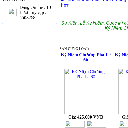
hơn.
Đang Online : 10
Lượt truy cập :
5508268
Sự Kiện, Lễ Kỷ Niệm, Cuộc thi c
Kỷ Niệm C
SẢN CÙNG LOẠI:
Kỷ Niệm Chương Pha Lê
Kỷ Ni
60
Giá:
425.000 VNĐ
Gi