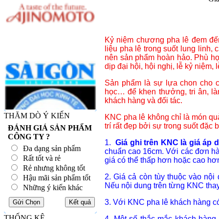
Kỷ niệm chương pha lê đem đến 
liệu pha lê trong suốt lung linh, 
nên sản phẩm hoàn hảo. Phù hợp
dịp đại hội, hội nghị, lễ kỷ niệm, lễ 
Sản phẩm là sự lựa chon cho cá
học… để khen thưởng, tri ân, l
khách hàng và đối tác.
THĂM DÒ Ý KIẾN
KNC pha lê không chỉ là món quà
trí rất đẹp bởi sự trong suốt đặc 
ĐÁNH GIÁ SẢN PHẨM
CÔNG TY ?
1.
Giá ghi trên KNC là giá áp
Đa dạng sản phẩm
chuẩn cao 16cm. Với các đơn hà
Rất tốt và rẻ
giá có thể thấp hơn hoặc cao hơ
Rẻ nhưng không tốt
2. Giá cả còn tùy thuộc vào nội
Hậu mãi sản phẩm tốt
Nếu nội dung trên từng KNC thay 
Những ý kiến khác
3. Với KNC pha lê khách hàng có 
THỐNG KÊ
4. Một số thắc mắc khách hàng