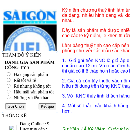
Kỷ niệm chương thuỷ tinh làm từ 
đa dạng, nhiều hình dáng và kí
nhau.
Đây là sản phẩm mà được nhiều 
cho các lễ kỷ niệm, lễ khen thưở
Làm bằng thuỷ tinh cao cấp nên 
phông chữ với các màu sắc khác
THĂM DÒ Ý KIẾN
1. Giá ghi trên KNC là giá áp 
ĐÁNH GIÁ SẢN PHẨM
chuẩn cao 12cm. Với các đơn h
CÔNG TY ?
thì giá có thể thấp hơn hoặc cao
Đa dạng sản phẩm
Rất tốt và rẻ
2. Giá cả còn tùy thuộc vào nội
Rẻ nhưng không tốt
Nếu nội dung trên từng KNC thay 
Hậu mãi sản phẩm tốt
3. Với KNC thủy tinh khách hàng 
Những ý kiến khác
4. Một số thắc mắc khách hàng
hơn.
THỐNG KÊ
Đang Online : 9
Lượt truy cập :
Sự Kiện, Lễ Kỷ Niệm, Cuộc thi c