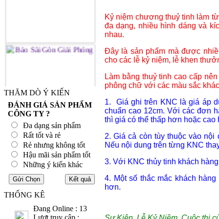
Kỷ niệm chương thuỷ tinh làm từ 
đa dạng, nhiều hình dáng và kí
nhau.
Đây là sản phẩm mà được nhiều 
cho các lễ kỷ niệm, lễ khen thưở
Làm bằng thuỷ tinh cao cấp nên 
phông chữ với các màu sắc khác
THĂM DÒ Ý KIẾN
1. Giá ghi trên KNC là giá áp 
ĐÁNH GIÁ SẢN PHẨM
chuẩn cao 12cm. Với các đơn h
CÔNG TY ?
thì giá có thể thấp hơn hoặc cao
Đa dạng sản phẩm
Rất tốt và rẻ
2. Giá cả còn tùy thuộc vào nội
Rẻ nhưng không tốt
Nếu nội dung trên từng KNC thay 
Hậu mãi sản phẩm tốt
3. Với KNC thủy tinh khách hàng 
Những ý kiến khác
4. Một số thắc mắc khách hàng
hơn.
THỐNG KÊ
Đang Online : 13
Lượt truy cập :
Sự Kiện, Lễ Kỷ Niệm, Cuộc thi c