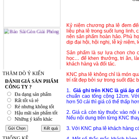
Kỷ niệm chương pha lê đem đến 
liệu pha lê trong suốt lung linh, 
nên sản phẩm hoàn hảo. Phù hợp
dịp đại hội, hội nghị, lễ kỷ niệm, lễ 
Sản phẩm là sự lựa chon cho cá
học… để khen thưởng, tri ân, l
khách hàng và đối tác.
THĂM DÒ Ý KIẾN
KNC pha lê không chỉ là món quà
trí rất đẹp bởi sự trong suốt đặc 
ĐÁNH GIÁ SẢN PHẨM
CÔNG TY ?
1.
Giá ghi trên KNC là giá áp
Đa dạng sản phẩm
chuẩn cao tổng cộng 12cm. Vớ
Rất tốt và rẻ
hơn 50 cái thì giá có thể thấp h
Rẻ nhưng không tốt
2. Giá cả còn tùy thuộc vào nội
Hậu mãi sản phẩm tốt
Nếu nội dung trên từng KNC thay 
Những ý kiến khác
3. Với KNC pha lê khách hàng có 
THỐNG KÊ
4. Một số thắc mắc khách hàng