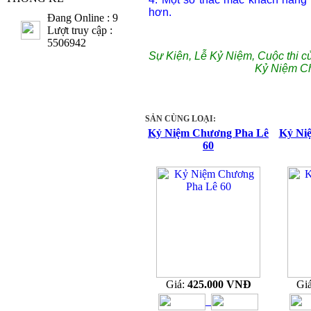
hơn.
Đang Online : 9
Lượt truy cập :
5506942
Sự Kiện, Lễ Kỷ Niệm, Cuộc thi c
Kỷ Niệm C
SẢN CÙNG LOẠI:
Kỷ Niệm Chương Pha Lê
Kỷ Ni
60
Giá:
425.000 VNĐ
Gi