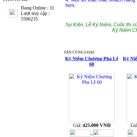
hơn.
Đang Online : 11
Lượt truy cập :
5506235
Sự Kiện, Lễ Kỷ Niệm, Cuộc thi c
Kỷ Niệm C
SẢN CÙNG LOẠI:
Kỷ Niệm Chương Pha Lê
Kỷ Ni
60
Giá:
425.000 VNĐ
Gi