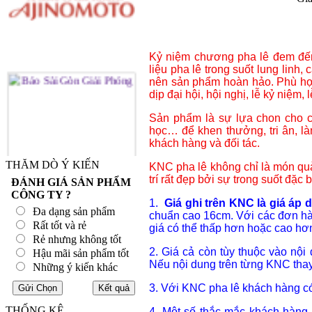
Kỷ niệm chương pha lê đem đến 
liệu pha lê trong suốt lung linh, 
nên sản phẩm hoàn hảo. Phù hợp
dịp đại hội, hội nghị, lễ kỷ niệm, lễ 
Sản phẩm là sự lựa chon cho cá
học… để khen thưởng, tri ân, l
khách hàng và đối tác.
THĂM DÒ Ý KIẾN
KNC pha lê không chỉ là món quà
trí rất đẹp bởi sự trong suốt đặc 
ĐÁNH GIÁ SẢN PHẨM
CÔNG TY ?
1.
Giá ghi trên KNC là giá áp
Đa dạng sản phẩm
chuẩn cao 16cm. Với các đơn hà
Rất tốt và rẻ
giá có thể thấp hơn hoặc cao hơ
Rẻ nhưng không tốt
2. Giá cả còn tùy thuộc vào nội
Hậu mãi sản phẩm tốt
Nếu nội dung trên từng KNC thay 
Những ý kiến khác
3. Với KNC pha lê khách hàng có 
THỐNG KÊ
4. Một số thắc mắc khách hàng