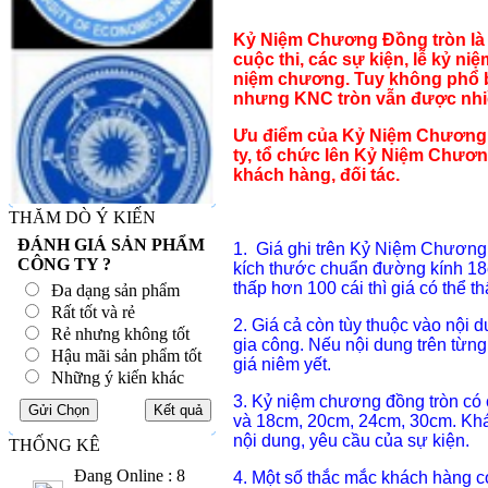
Kỷ Niệm Chương Đồng tròn là 
cuộc thi, các sự kiện, lễ kỷ ni
niệm chương. Tuy không phổ 
nhưng KNC tròn vẫn được nhiề
Ưu điểm của Kỷ Niệm Chương 
ty, tổ chức lên Kỷ Niệm Chươ
khách hàng, đối tác.
THĂM DÒ Ý KIẾN
ĐÁNH GIÁ SẢN PHẨM
1. Giá ghi trên Kỷ Niệm Chương 
CÔNG TY ?
kích thước chuẩn đường kính 18
thấp hơn 100 cái thì giá có thể 
Đa dạng sản phẩm
Rất tốt và rẻ
2. Giá cả còn tùy thuộc vào nội 
Rẻ nhưng không tốt
gia công. Nếu nội dung trên từng
Hậu mãi sản phẩm tốt
giá niêm yết.
Những ý kiến khác
3. Kỷ niệm chương đồng tròn có
và 18cm, 20cm, 24cm, 30cm. Khác
nội dung, yêu cầu của sự kiện.
THỐNG KÊ
Đang Online : 8
4. Một số thắc mắc khách hàng 