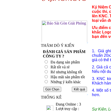
Kỷ Niệm C
cuộc thi, 
lên KNC.
loại vẫn 
Ưu điểm c
khắc Logo
bạn đến vớ
THĂM DÒ Ý KIẾN
1. Giá gh
ĐÁNH GIÁ SẢN PHẨM
chuẩn 20x2
CÔNG TY ?
giá có thể
Đa dạng sản phẩm
Rất tốt và rẻ
2. Giá cả 
Nếu nội du
Rẻ nhưng không tốt
Hậu mãi sản phẩm tốt
3. KNC ki
Những ý kiến khác
Khách hàng
4. Một số
hơn.
THỐNG KÊ
Đang Online : 3
Lượt truy cập :
Sự Kiện, L