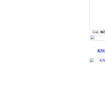
Giá:
36
KNC
Giá:
36