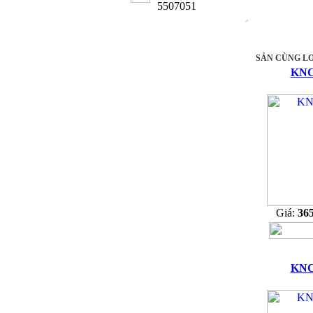
5507051
SẢN CÙNG LO
KNC
Giá:
36
KNC