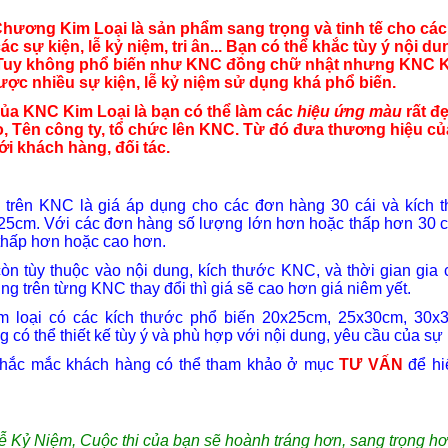
hương Kim Loại là sản phẩm sang trọng và tinh tế cho các
các sự kiện, lễ kỷ niệm, tri ân... Bạn có thể khắc tùy ý nội du
 Tuy không phổ biến như KNC đồng chữ nhật nhưng KNC 
được nhiều sự kiện, lễ kỷ niệm sử dụng khá phổ biến.
ủa KNC Kim Loại là bạn có thể làm các
hiệu ứng màu
rất đẹ
, Tên công ty, tổ chức lên KNC. Từ đó đưa thương hiệu củ
i khách hàng, đối tác.
i trên KNC là giá áp dụng cho các đơn hàng 30 cái và kích 
5cm. Với các đơn hàng số lượng lớn hơn hoặc thấp hơn 30 cá
 thấp hơn hoặc cao hơn.
còn tùy thuộc vào nội dung, kích thước KNC, và thời gian gia 
ng trên từng KNC thay đổi thì giá sẽ cao hơn giá niêm yết.
m loại có các kích thước phổ biến 20x25cm, 25x30cm, 30x
 có thể thiết kế tùy ý và phù hợp với nội dung, yêu cầu của sự 
 thắc mắc khách hàng có thể tham khảo ở mục
TƯ VẤN
để hi
ễ Kỷ Niệm, Cuộc thi của bạn sẽ hoành tráng hơn, sang trọng hơ