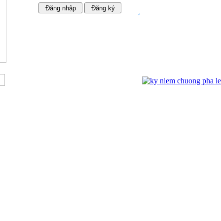
Ngựa Pha Lê Cao Cấp 02
Kỷ niệm chương mạ vàng 01