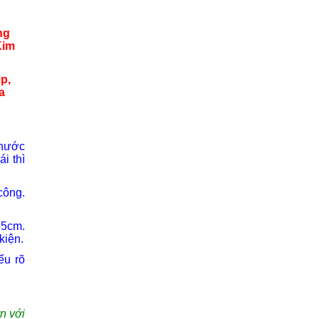
ng
Kim
p,
a
thước
i thì
công.
35cm.
kiện.
ểu rõ
n với