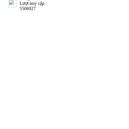
Lượt truy cập :
5506927