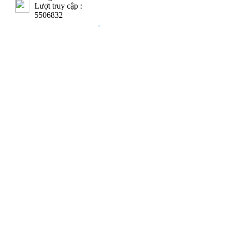
Lượt truy cập :
5506832