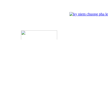
ĐỐI TÁC
Kỷ Niệm Chương Đồng 03
ĐĂNG NHẬP
Tên đăng nhập:
Mật khẩu :