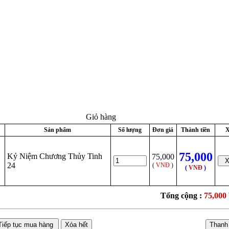
Giỏ hàng
Sản phẩm
Số lượng
Đơn giá
Thành tiền
X
75,000
Kỷ Niệm Chương Thủy Tinh
75,000
24
(
VNĐ
)
(
VNĐ
)
Tổng cộng :
75,000